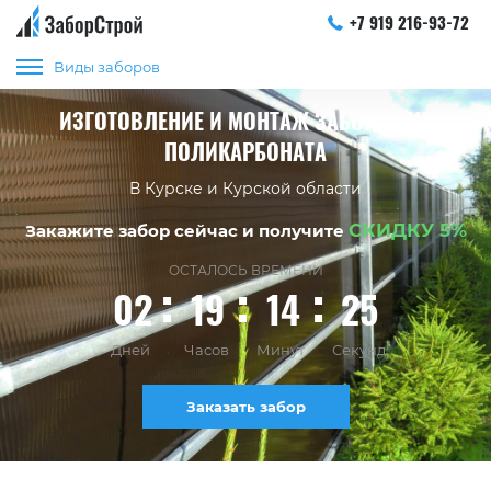
+7 919 216-93-72
Виды заборов
ИЗГОТОВЛЕНИЕ И МОНТАЖ ЗАБОРОВ ИЗ
ПОЛИКАРБОНАТА
В Курске и Курской области
СКИДКУ 5%
Закажите забор сейчас и получите
ОСТАЛОСЬ ВРЕМЕНИ
02
19
14
24
Дней
Часов
Минут
Секунд
Заказать забор