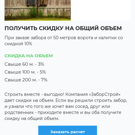
ПОЛУЧИТЬ СКИДКУ НА ОБЩИЙ ОБЪЕМ
В
При заказе забора от 50 метров ворота и калитки со
П
скидкой 10%
с
3 
СКИДКА НА ОБЪЕМ
3
Свыше 60 м. - 3%
Свыше 100 м. - 5%
их
М
з
Свыше 200 м. - 7%
о
к
Строить вместе - выгодно! Компания «ЗаборСтрой»
р
дает скидки на объем. Если вы решили строить забор,
о
и узнали что того же хочет вам сосед, друг или
родственник - приходите вместе и вы оба получите
скидку на общий объем.
Заказать расчет