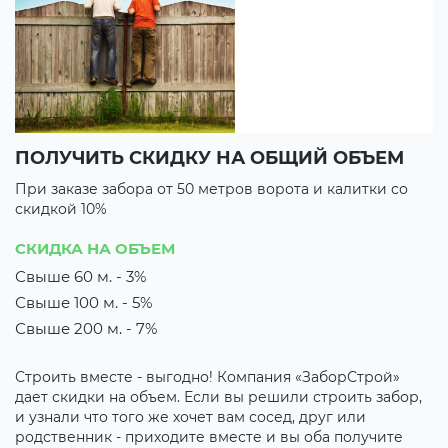
ПОЛУЧИТЬ СКИДКУ НА ОБЩИЙ ОБЪЕМ
В
При заказе забора от 50 метров ворота и калитки со
П
скидкой 10%
с
3 
СКИДКА НА ОБЪЕМ
3
Свыше 60 м. - 3%
Свыше 100 м. - 5%
их
М
з
Свыше 200 м. - 7%
о
к
Строить вместе - выгодно! Компания «ЗаборСтрой»
р
дает скидки на объем. Если вы решили строить забор,
о
и узнали что того же хочет вам сосед, друг или
родственник - приходите вместе и вы оба получите